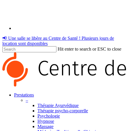
Skip
to
main
content
RSS
📢 Une salle se libère au Centre de Santé ! Plusieurs jours de
location sont disponibles
Hit enter to search or ESC to close
Close
Search
Menu
Prestations
–
Thérapie Ayurvédique
Thérapie psycho-corporelle
Psychologie
Hypnose
Massage