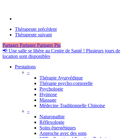
Thérapeute précédent
Thérapeute suivant
Partager
Partager
Partager
Pin
Close
📢 Une salle se libère au Centre de Santé ! Plusieurs jours de
Menu
location sont disponibles
Prestations
–
Thérapie Ayurvédique
Thérapie psycho-corporelle
Psychologie
Hypnose
Massage
Médecine Traditionnelle Chinoise
–
Naturopathie
Réflexologie
Soins énergétiques
Approche avec des sons